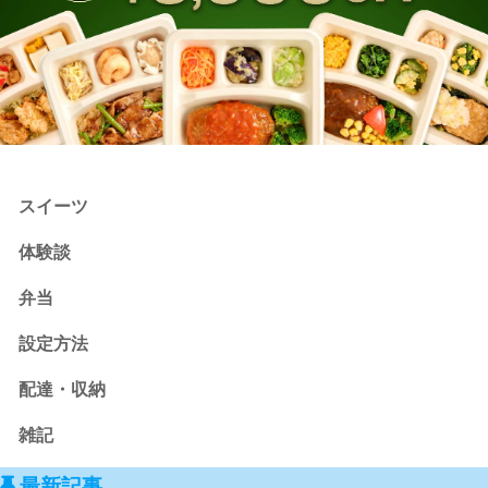
スイーツ
体験談
弁当
設定方法
配達・収納
雑記
最新記事