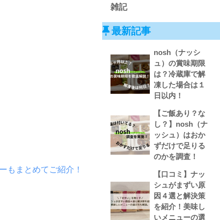
雑記
最新記事
nosh（ナッシ
ュ）の賞味期限
は？冷蔵庫で解
凍した場合は１
日以内！
【ご飯あり？な
し？】nosh（ナ
ッシュ）はおか
ずだけで足りる
のかを調査！
ューもまとめてご紹介！
【口コミ】ナッ
シュがまずい原
因４選と解決策
を紹介！美味し
いメニューの選