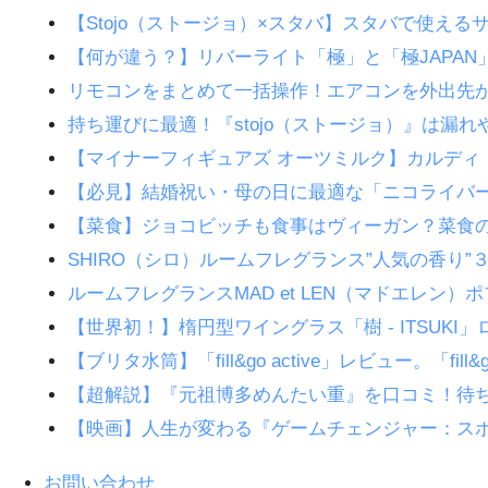
【Stojo（ストージョ）×スタバ】スタバで使え
【何が違う？】リバーライト「極」と「極JAPA
リモコンをまとめて一括操作！エアコンを外出先から操作
持ち運びに最適！『stojo（ストージョ）』は
【マイナーフィギュアズ オーツミルク】カルディ
【必見】結婚祝い・母の日に最適な「ニコライバ
【菜食】ジョコビッチも食事はヴィーガン？菜食
SHIRO（シロ）ルームフレグランス”人気の香り
ルームフレグランスMAD et LEN（マドエレ
【世界初！】楕円型ワイングラス「樹 - ITSUK
【ブリタ水筒】「fill&go active」レビュー。「fi
【超解説】『元祖博多めんたい重』を口コミ！待
【映画】人生が変わる『ゲームチェンジャー：ス
お問い合わせ