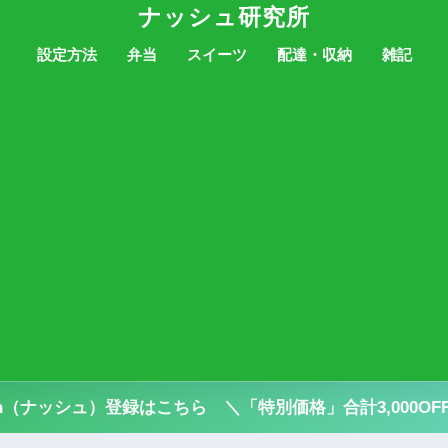
ナッシュ研究所
設定方法
弁当
スイーツ
配達・収納
雑記
sh（ナッシュ）登録はこちら ＼「特別価格」合計3,000OF