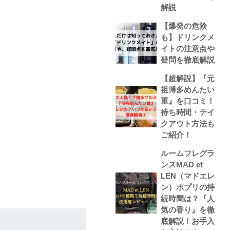
解説
【爆発の危険
も】ドリンクメ
イトの注意点や
疑問を徹底解説
【超解説】『元
祖博多めんたい
重』を口コミ！
待ち時間・テイ
クアウト方法も
ご紹介！
ルームフレグラ
ンスMAD et
LEN（マドエレ
ン）ポプリの持
続時間は？『人
気の香り』を徹
底解説！お手入