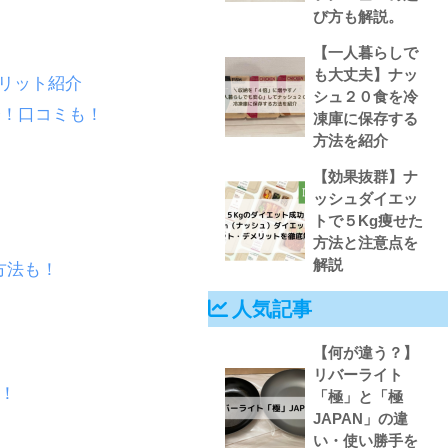
び方も解説。
【一人暮らしで
も大丈夫】ナッ
メリット紹介
シュ２０食を冷
介！口コミも！
凍庫に保存する
方法を紹介
【効果抜群】ナ
ッシュダイエッ
トで５Kg痩せた
方法と注意点を
解説
方法も！
人気記事
【何が違う？】
リバーライト
！
「極」と「極
JAPAN」の違
い・使い勝手を