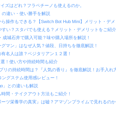
るサイズはどれ？フラペチーノも使えるのか。
N」の違い・使い勝手を解説
もできる？【Switch Bot Hub Mini】メリット・デ
漏れやすい？スタバでも使える？メリット・デメリットをご紹
・成城石井で購入可能？味や購入場所を解説！
ーグマン」はなぜ人気？値段、日持ちを徹底解説！
の有名人は誰？ベジタリアン１２選！
”３選！使い方や持続時間も紹介
ン）ポプリの持続時間は？『人気の香り』を徹底解説！お手入れ
I」ロングステム使用感レビュー！
ll&go」との違いも解説
ち時間・テイクアウト方法もご紹介！
ポーツ栄養学の真実』は嘘？アマゾンプライムで見れるのか