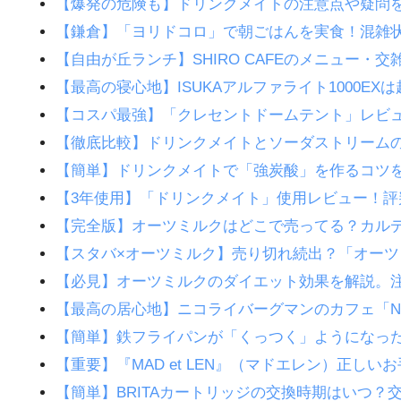
【爆発の危険も】ドリンクメイトの注意点や疑問
【鎌倉】「ヨリドコロ」で朝ごはんを実食！混雑
【自由が丘ランチ】SHIRO CAFEのメニュー
【最高の寝心地】ISUKAアルファライト1000E
【コスパ最強】「クレセントドームテント」レビ
【徹底比較】ドリンクメイトとソーダストリーム
【簡単】ドリンクメイトで「強炭酸」を作るコツ
【3年使用】「ドリンクメイト」使用レビュー！評
【完全版】オーツミルクはどこで売ってる？カル
【スタバ×オーツミルク】売り切れ続出？「オー
【必見】オーツミルクのダイエット効果を解説。
【最高の居心地】ニコライバーグマンのカフェ「No
【簡単】鉄フライパンが「くっつく」ようになっ
【重要】『MAD et LEN』（マドエレン）正し
【簡単】BRITAカートリッジの交換時期はいつ？