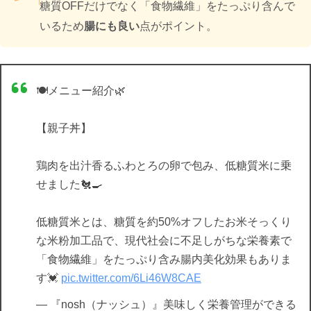
糖質OFFだけでなく「食物繊維」をたっぷり含んで
いるため
腸にも良い
点がポイント。
🍽メニュー紹介🌿
【親子丼】
鶏肉を出汁香るふわとろの卵で包み、低糖質米に乗
せました🐔🍳
低糖質米とは、糖質を約50%オフしたお米そっくり
な米粉加工品で、現代社会に不足しがちな栄養素で
「食物繊維」をたっぷり含み腸内美化効果もありま
す💓
pic.twitter.com/6Li46W8CAE
— 『nosh（ナッシュ）』美味しく栄養管理ができる